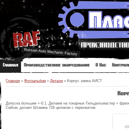
RAF
Russian Auto Mechanic Factory
Главная
Производственное оборудование
О Нас
Контрол
Главная
»
Фотоальбом
»
Детали
»
Корпус замка АИСТ
Кор
Допуска большие +-0.1. Делаем на токарных Гильдельмастер + фрез
Сейчас делает Штамма 726 целиком с перехватом.