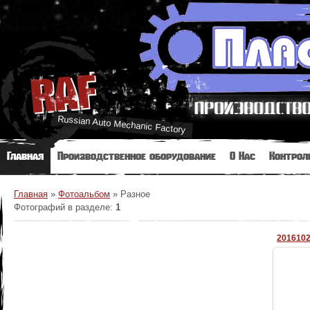
RAF
Russian Auto Mechanic Factory
Главная
Производственное оборудование
О Нас
Контрол
Главная
»
Фотоальбом
»
Разное
Фотографий в разделе
:
1
201610