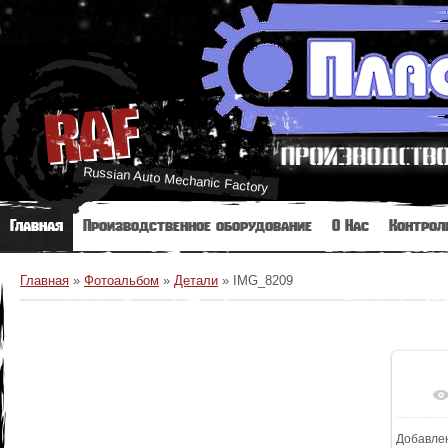
RAF
Russian Auto Mechanic Factory
Главная
Производственное оборудование
О Нас
Контрол
Главная
»
Фотоальбом
»
Детали
»
IMG_8209
Добавле