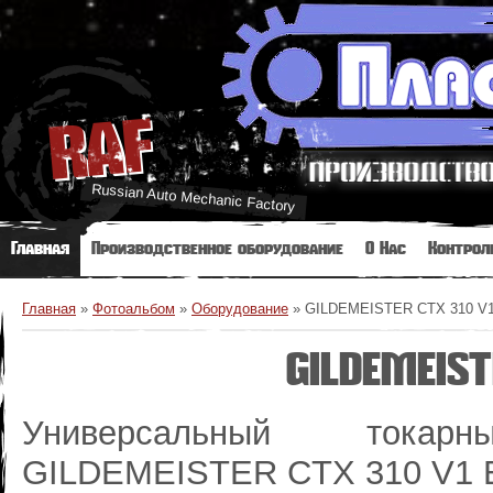
RAF
Russian Auto Mechanic Factory
Главная
Производственное оборудование
О Нас
Контрол
Главная
»
Фотоальбом
»
Оборудование
»
GILDEMEISTER CTX 310 V
GILDEMEIST
Универсальный токар
GILDEMEISTER CTX 310 V1 