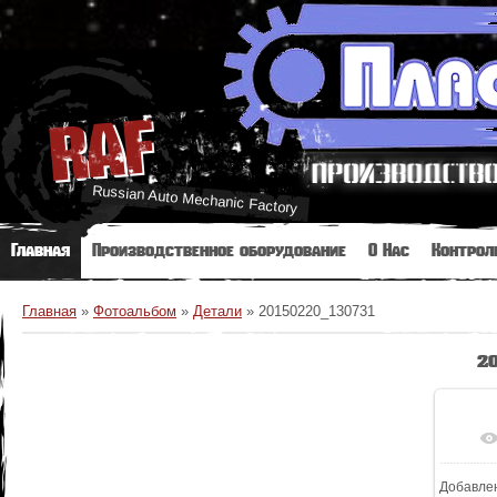
RAF
Russian Auto Mechanic Factory
Главная
Производственное оборудование
О Нас
Контрол
Главная
»
Фотоальбом
»
Детали
»
20150220_130731
2
Добавле