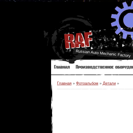
RAF
Russian Auto Mechanic Factory
Главная
Производственное оборудо
Главная
»
Фотоальбом
»
Детали
»